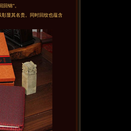
回回锦”。
以彰显其名贵。同时回纹也蕴含