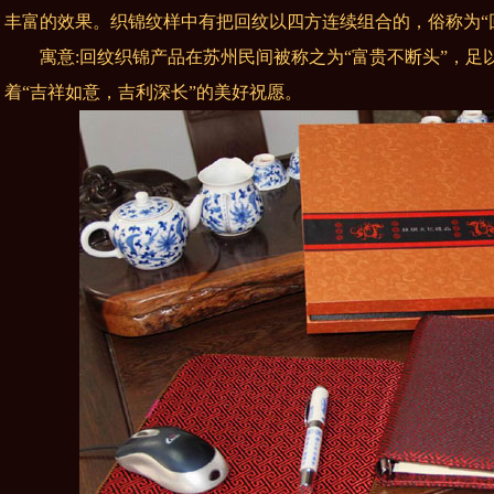
丰富的效果。织锦纹样中有把回纹以四方连续组合的，俗称为“
寓意:回纹织锦产品在苏州民间被称之为“富贵不断头”，足
着“吉祥如意，吉利深长”的美好祝愿。