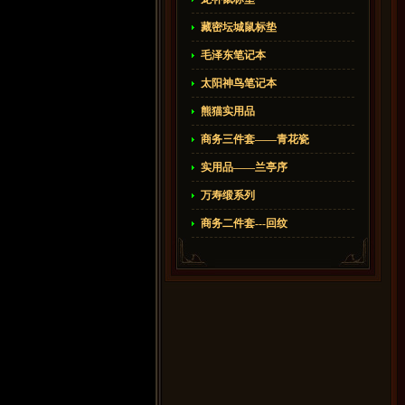
藏密坛城鼠标垫
毛泽东笔记本
太阳神鸟笔记本
熊猫实用品
商务三件套——青花瓷
实用品——兰亭序
万寿缎系列
商务二件套---回纹